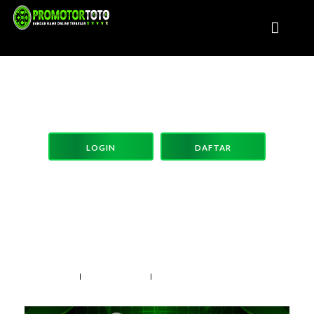
...
BUKTI JACKPOT PROMOTORTOTO
LOGIN
DAFTAR
PROMOTORTOTO JACKPOT
TOGEL TAIWAN
RP.9,000,000
SEP 2025
|
245 VIEWS
|
0 KOMENTAR