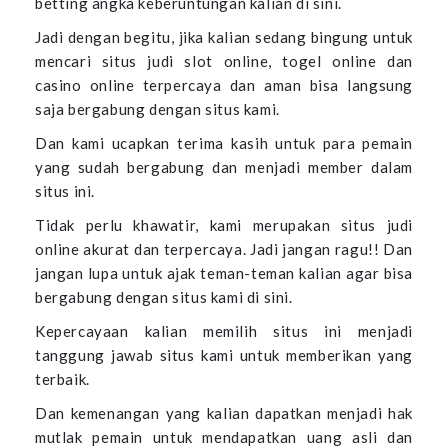
betting angka keberuntungan kalian di sini.
Jadi dengan begitu, jika kalian sedang bingung untuk
mencari situs judi slot online, togel online dan
casino online terpercaya dan aman bisa langsung
saja bergabung dengan situs kami.
Dan kami ucapkan terima kasih untuk para pemain
yang sudah bergabung dan menjadi member dalam
situs ini.
Tidak perlu khawatir, kami merupakan situs judi
online akurat dan terpercaya. Jadi jangan ragu!! Dan
jangan lupa untuk ajak teman-teman kalian agar bisa
bergabung dengan situs kami di sini.
Kepercayaan kalian memilih situs ini menjadi
tanggung jawab situs kami untuk memberikan yang
terbaik.
Dan kemenangan yang kalian dapatkan menjadi hak
mutlak pemain untuk mendapatkan uang asli dan