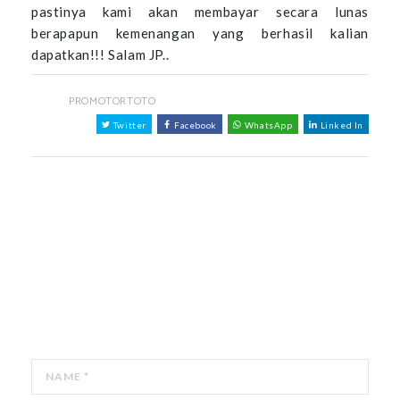
pastinya kami akan membayar secara lunas
berapapun kemenangan yang berhasil kalian
dapatkan!!! Salam JP..
TAGS —
PROMOTORTOTO
|
Twitter
Facebook
WhatsApp
Linked In
0 KOMENTAR
TINGGALKAN KOMENTAR